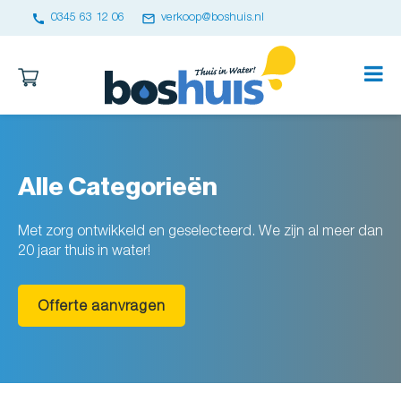
call
email
0345 63 12 06
verkoop@boshuis.nl
Alle Categorieën
Met zorg ontwikkeld en geselecteerd. We zijn al meer dan
20 jaar thuis in water!
Offerte aanvragen