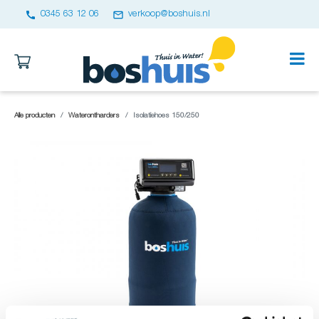
call
email
0345 63 12 06
verkoop@boshuis.nl
Alle producten
Waterontharders
Isolatiehoes 150/250