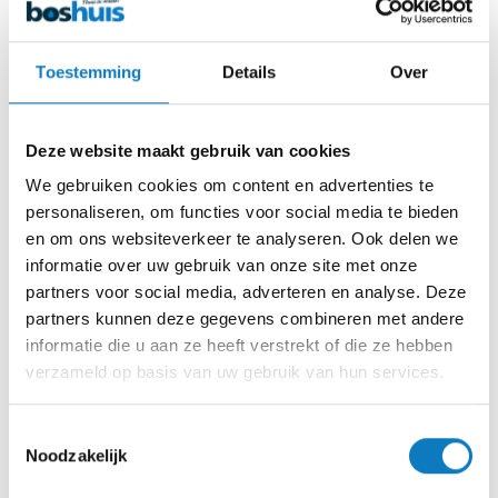
Toestemming
Details
Over
Isolatiehoes 150/250
Deze website maakt gebruik van cookies
Isolatiehoes geschikt voor de Boshuis 150A/250A
We gebruiken cookies om content en advertenties te
personaliseren, om functies voor social media te bieden
Waterontharders
en om ons websiteverkeer te analyseren. Ook delen we
informatie over uw gebruik van onze site met onze
partners voor social media, adverteren en analyse. Deze
partners kunnen deze gegevens combineren met andere
€
38,50
incl btw
informatie die u aan ze heeft verstrekt of die ze hebben
verzameld op basis van uw gebruik van hun services.
€
31,82
excl btw
Verwachte leverdatum: donderdag 13 augustus
Toestemmingsselectie
Noodzakelijk
Aantal