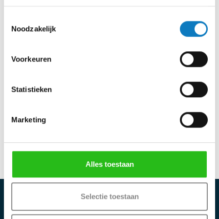
Toestemmingsselectie
€
154,50
incl btw
Noodzakelijk
€
127,69
excl btw
Voorkeuren
Verwachte leverdatum: donderdag 13 augustus
Aantal
Statistieken
In winkelwagen
Marketing
Alles toestaan
Selectie toestaan