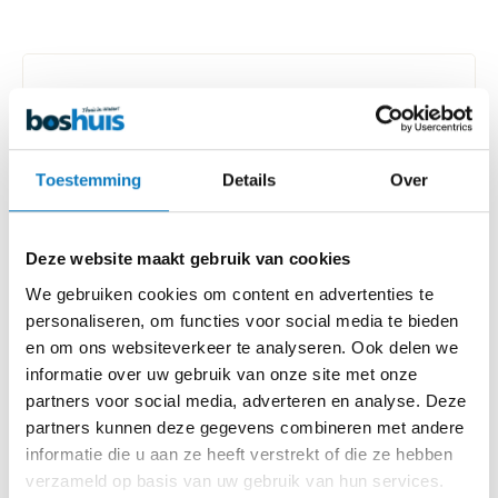
Montageset drukverhoger
Merk: Boshuis
Toestemming
Details
Over
Inhoud montageset:
Flexslangen recht 1" wartel 2 stuks
Fiberringen 1" 4 stuks
Deze website maakt gebruik van cookies
Knel knie koper 22x1" 2 stuks
We gebruiken cookies om content en advertenties te
Knerlring 22x15mm 2 stuks
personaliseren, om functies voor social media te bieden
Nippel 1" 2 stuks
en om ons websiteverkeer te analyseren. Ook delen we
Drukverhogers
informatie over uw gebruik van onze site met onze
partners voor social media, adverteren en analyse. Deze
partners kunnen deze gegevens combineren met andere
informatie die u aan ze heeft verstrekt of die ze hebben
Installatie door Boshuis
verzameld op basis van uw gebruik van hun services.