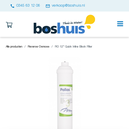
call
email
0345 63 12 06
verkoop@boshuis.nl
Alle producten
Reverse Osmose
RO 12" Quick Inline Block Filter