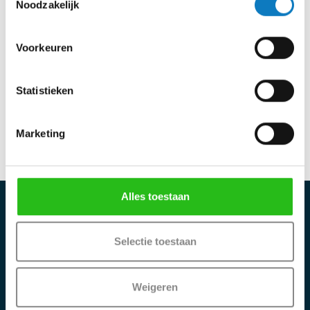
Noodzakelijk
Verwachte leverdatum: dinsdag 11 augustus
Aantal
Voorkeuren
In winkelwagen
Statistieken
Marketing
Alles toestaan
Selectie toestaan
Weigeren
Categorieën