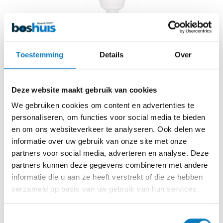
Toestemming
Details
Over
RO 12" Quick Inline Block
Filter
Deze website maakt gebruik van cookies
Merk: Pallas
We gebruiken cookies om content en advertenties te
personaliseren, om functies voor social media te bieden
RO 12" Quick Inline Block Filter
en om ons websiteverkeer te analyseren. Ook delen we
informatie over uw gebruik van onze site met onze
Reverse Osmose
partners voor social media, adverteren en analyse. Deze
partners kunnen deze gegevens combineren met andere
informatie die u aan ze heeft verstrekt of die ze hebben
verzameld op basis van uw gebruik van hun services.
€
17,00
incl btw
€
14,05
Toestemmingsselectie
excl btw