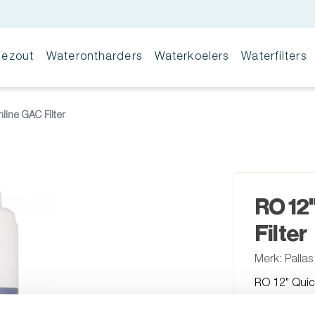
iezout
Waterontharders
Waterkoelers
Waterfilters
line GAC Filter
RO 12"
Filter
Merk: Pallas
RO 12" Quick
Reverse Osmo