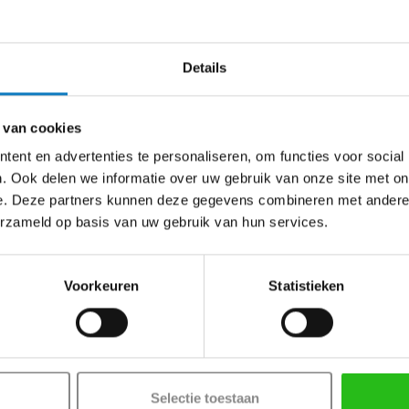
Details
€
17,00
 van cookies
€
14,05
exc
ent en advertenties te personaliseren, om functies voor social
Verwachte le
. Ook delen we informatie over uw gebruik van onze site met on
e. Deze partners kunnen deze gegevens combineren met andere i
Aantal
erzameld op basis van uw gebruik van hun services.
In wi
Voorkeuren
Statistieken
Selectie toestaan