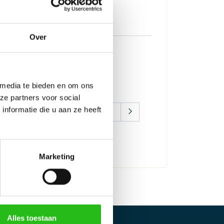
Over
incl btw
l btw
 media te bieden en om ons
verdatum: maandag 10 augustus
ze partners voor social
nformatie die u aan ze heeft
nkelwagen
Marketing
Alles toestaan