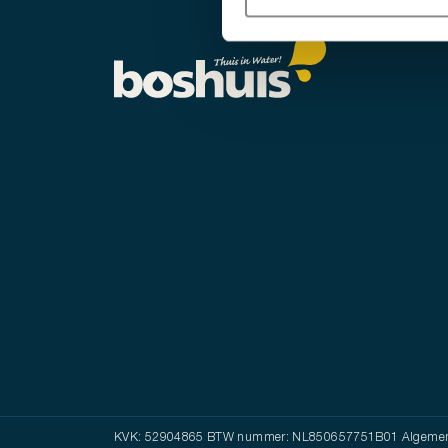
KVK: 52904865 BTW nummer: NL850657751B01
Algemen