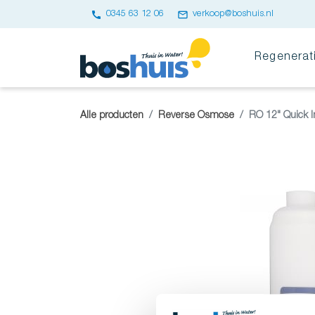
call
email
0345 63 12 06
verkoop@boshuis.nl
Regenerat
Alle producten
Reverse Osmose
RO 12" Quick In