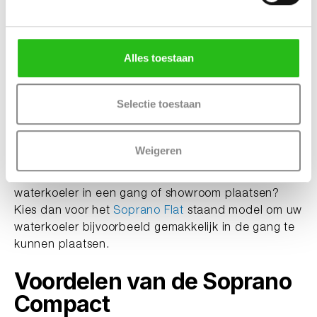
Zoals de naam al aangeeft, is de Soprano Compact
een ruimtebesparende waterdispenser. Dit smalle
ontwerp zorgt ervoor dat het heerlijk fris water kan
Alles toestaan
bieden, zonder te veel ruimte in te nemen. Hierdoor
is dit tafelmodel waterkoelereen perfecte aanvulling
voor uw aanrecht, kantoorruimte, of andere locatie.
Selectie toestaan
Of het nu gaat om het op peil houden van uw
hydratatie of het vullen van een karaf water voor uw
gasten, deze veelzijdige waterkoeler staat garant
Weigeren
voor comfort en stijl in één. Zorg altijd voor een
perfecte dorstlesser op elk moment. Wilt u de
waterkoeler in een gang of showroom plaatsen?
Kies dan voor het
Soprano Flat
staand model om uw
waterkoeler bijvoorbeeld gemakkelijk in de gang te
kunnen plaatsen.
Voordelen van de Soprano
Compact