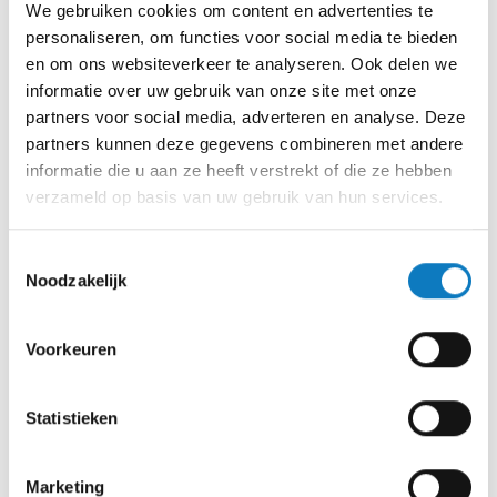
We gebruiken cookies om content en advertenties te
Soprano waterkoelers
personaliseren, om functies voor social media te bieden
en om ons websiteverkeer te analyseren. Ook delen we
Soprano is een Italiaans merk waterkoelers, dat
informatie over uw gebruik van onze site met onze
elegantie en functionaliteit combineert tot een
partners voor social media, adverteren en analyse. Deze
verfijnd ontwerp. Soprano gebruikt innovatieve
partners kunnen deze gegevens combineren met andere
koelsystemen en voegt deze samen met strakke,
informatie die u aan ze heeft verstrekt of die ze hebben
compacte ontwerpen, waardoor het voor stijlvolle
verzameld op basis van uw gebruik van hun services.
en efficiënte waterkoelers zorgt. Dankzij het
hydronische koelsysteem en het ontbreken van een
koeltank minimaliseert de Soprano bacteriën en
Toestemmingsselectie
verbruikt hij minder energie. Ook zijn de
Noodzakelijk
waterkoelers van Soprano te bedienen met de
handige app op uw Android- of iOS-apparaat voor
Voorkeuren
ultieme controle over uw drinkervaring. Boshuis is
de exclusieve leverancier van Soprano waterkoelers
in Nederland.
Statistieken
Soprano Compact
Marketing